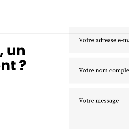
, un
nt ?